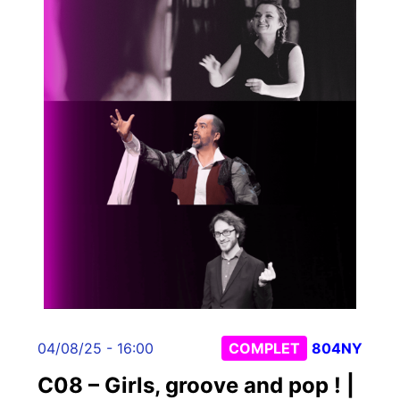
04/08/25 - 16:00
COMPLET
804NY
C08 – Girls, groove and pop ! |