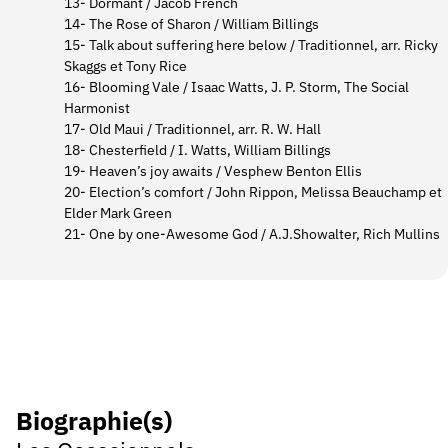
13- Dormant / Jacob French
14- The Rose of Sharon / William Billings
15- Talk about suffering here below / Traditionnel, arr. Ricky
Skaggs et Tony Rice
16- Blooming Vale / Isaac Watts, J. P. Storm, The Social
Harmonist
17- Old Maui / Traditionnel, arr. R. W. Hall
18- Chesterfield / I. Watts, William Billings
19- Heaven’s joy awaits / Vesphew Benton Ellis
20- Election’s comfort / John Rippon, Melissa Beauchamp et
Elder Mark Green
21- One by one-Awesome God / A.J.Showalter, Rich Mullins
Biographie(s)