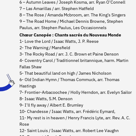
6 – Autumn Leaves / Joseph Kosma, arr. Ryan O’Connell
7 – Las Amarillas / arr. Stephen Hatfield
8 – The Rose / Amanda Mcbroom, arr. The King’s Singers
9 – The Road Home / Michael Dennis Browne, Stephen
Paulus, arr. Stephen Paulus, Les Occasionnels
Chœur Canopée : Chants sacrés du Nouveau Monde
1- Love the Lord / Isaac Watts, J. P. Reese
2- The Warning / Mansfield
3- The Rocky Road / arr. J. C. Brown et Paine Denson
4- Coventry Carol / Traditionnel britannique, harm. Martin
Fallas Shaw
5- That beautiful land on high / James Nicholson
6- Old Indian Hymn / Thomas Commuck, arr. Thomas
Hastings
7- Frontier-Arbacoochee / Holly Herndon, arr. Evelyn Sailor
8- Isaac Watts, S.M. Denson
9- I’ll fly away / Albert E. Brumley
10- Chandesse / Isaac Watts, arr. Frédéric Eymard,
11- My rest is in heaven / Henry Francis Lyte, arr. Rev. A. C.
Rose
12- Saint Louis / Isaac Watts, arr. Robert Lee Vaughn