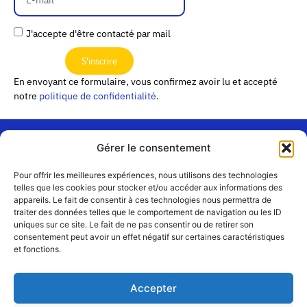
J'accepte d'être contacté par mail
S'inscrire
En envoyant ce formulaire, vous confirmez avoir lu et accepté
notre
politique de confidentialité
.
Gérer le consentement
« Les
Pour offrir les meilleures expériences, nous utilisons des technologies
Passerelles »
Rejoignez-
telles que les cookies pour stocker et/ou accéder aux informations des
24 Avenue
appareils. Le fait de consentir à ces technologies nous permettra de
Contact
nous
traiter des données telles que le comportement de navigation ou les ID
Joannès
Équipe
uniques sur ce site. Le fait de ne pas consentir ou de retirer son
Masset
consentement peut avoir un effet négatif sur certaines caractéristiques
CS51001
Partenaires
et fonctions.
69258 Lyon
cedex 09
Mentions
légales
+33 4 72 19
Accepter
83 40 //