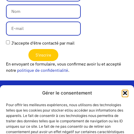
J'accepte d'être contacté par mail
S'inscrire
En envoyant ce formulaire, vous confirmez avoir lu et accepté
notre
politique de confidentialité
.
Gérer le consentement
« Les
Pour offrir les meilleures expériences, nous utilisons des technologies
Passerelles »
Rejoignez-
telles que les cookies pour stocker et/ou accéder aux informations des
24 Avenue
appareils. Le fait de consentir à ces technologies nous permettra de
Contact
nous
traiter des données telles que le comportement de navigation ou les ID
Joannès
Équipe
uniques sur ce site. Le fait de ne pas consentir ou de retirer son
Masset
consentement peut avoir un effet négatif sur certaines caractéristiques