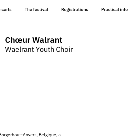
ncerts
The festival
Registrations
Practical info
Chœur Walrant
Waelrant Youth Choir
Borgerhout-Anvers, Belgique, a