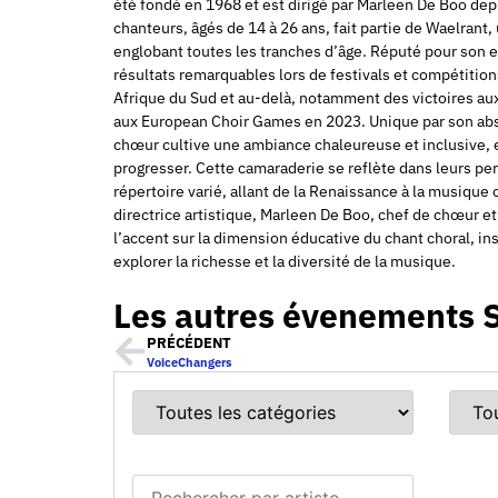
été fondé en 1968 et est dirigé par Marleen De Boo de
chanteurs, âgés de 14 à 26 ans, fait partie de Waelrant
englobant toutes les tranches d’âge. Réputé pour son 
résultats remarquables lors de festivals et compétitio
Afrique du Sud et au-delà, notamment des victoires a
aux European Choir Games en 2023. Unique par son abse
chœur cultive une ambiance chaleureuse et inclusive
progresser. Cette camaraderie se reflète dans leurs pe
répertoire varié, allant de la Renaissance à la musique 
directrice artistique, Marleen De Boo, chef de chœur 
l’accent sur la dimension éducative du chant choral, in
explorer la richesse et la diversité de la musique.
Les autres évenements 
PRÉCÉDENT
VoiceChangers