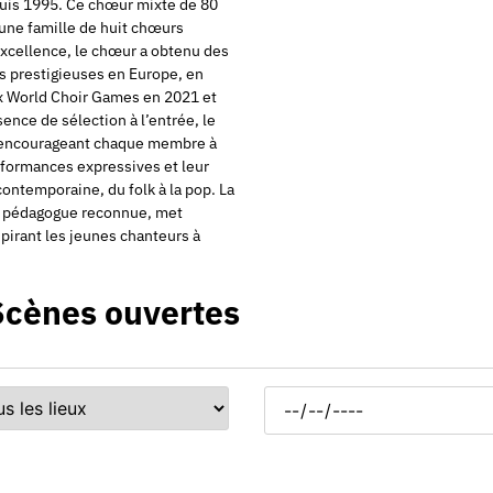
puis 1995. Ce chœur mixte de 80
, une famille de huit chœurs
excellence, le chœur a obtenu des
ns prestigieuses en Europe, en
ux World Choir Games en 2021 et
nce de sélection à l’entrée, le
, encourageant chaque membre à
rformances expressives et leur
contemporaine, du folk à la pop. La
et pédagogue reconnue, met
spirant les jeunes chanteurs à
Scènes ouvertes